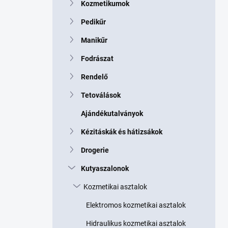
Kozmetikumok
Pedikűr
Manikűr
Fodrászat
Rendelő
Tetoválások
Ajándékutalványok
Kézitáskák és hátizsákok
Drogerie
Kutyaszalonok
Kozmetikai asztalok
Elektromos kozmetikai asztalok
Hidraulikus kozmetikai asztalok