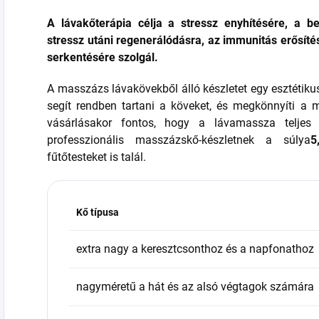
A lávakőterápia célja
a stressz enyhítésére, a b
stressz utáni regenerálódásra, az immunitás erősíté
serkentésére szolgál.
A masszázs lávakövekből álló készletet egy esztét
segít rendben tartani a köveket, és megkönnyíti a m
vásárlásakor fontos, hogy a lávamassza teljes
professzionális masszázskő-készletnek a súlya
5
fűtőtesteket is talál.
Kő típusa
extra nagy a keresztcsonthoz és a napfonathoz
nagyméretű a hát és az alsó végtagok számára