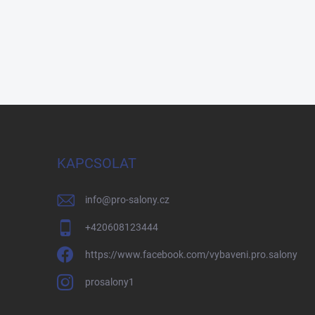
KAPCSOLAT
info
@
pro-salony.cz
+420608123444
https://www.facebook.com/vybaveni.pro.salony
prosalony1