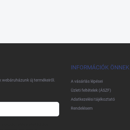
INFORMÁCIÓK ÖNNEK
nk webáruházunk új termékeiről.
A vásárlás lépései
Üzleti feltételek (ÁSZF)
Adatkezelési tájékoztató
Rendelésem
m és e-mail címem
írleveleket, ajánlatokat küldjön.