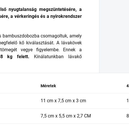
első nyugtalanság megszüntetésére, a
sére, a vérkeringés és a nyirokrendszer
ikus bambuszdobozba csomagoltuk, amely
egfelelő kő kiválasztását. A lávakövek
 tömegét vegye figyelembe. Ennek a
,8 kg felett.
Kínálatunkban lávakő
Méretek
4
11 cm x 7,5 cm x 3 cm
1
7,5 cm x 5,5 cm x 2,7 CM
8