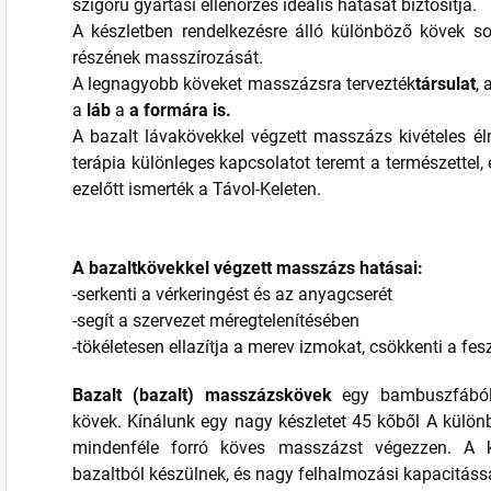
szigorú gyártási ellenőrzés ideális hatását biztosítja.
A készletben rendelkezésre álló különböző kövek so
részének masszírozását.
A legnagyobb köveket masszázsra tervezték
társulat
,
a
láb
a
a formára is.
A bazalt lávakövekkel végzett masszázs kivételes él
terápia különleges kapcsolatot teremt a természettel
ezelőtt ismerték a Távol-Keleten.
A bazaltkövekkel végzett masszázs hatásai:
-serkenti a vérkeringést és az anyagcserét
-segít a szervezet méregtelenítésében
-tökéletesen ellazítja a merev izmokat, csökkenti a fesz
Bazalt (bazalt) masszázskövek
egy bambuszfából 
kövek. Kínálunk egy nagy készletet 45 kőből A külön
mindenféle forró köves masszázst végezzen. A k
bazaltból készülnek, és nagy felhalmozási kapacitáss