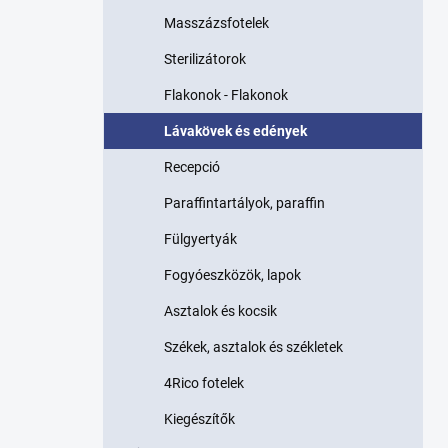
p
Masszázsfotelek
a
n
Sterilizátorok
e
l
Flakonok - Flakonok
Lávakövek és edények
Recepció
Paraffintartályok, paraffin
Fülgyertyák
Fogyóeszközök, lapok
Asztalok és kocsik
Székek, asztalok és székletek
4Rico fotelek
Kiegészítők