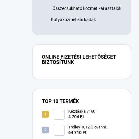
Összecsukható kozmetikai asztalok
Kutyakozmetikai kádak
ONLINE FIZETÉSI LEHETŐSÉGET
BIZTOSÍTUNK
TOP 10 TERMÉK
Kézitáska 7160
4 704 Ft
Trolley 1012 Giovanni
kozmetikai asztal
64 710 Ft