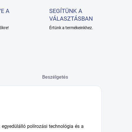
E A
SEGÍTÜNK A
VÁLASZTÁSBAN
őkre!
Értünk a termékeinkhez.
Beszélgetés
z egyedülálló polírozási technológia és a