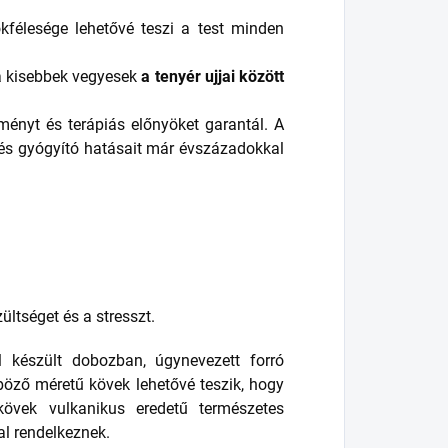
kfélesége lehetővé teszi a test minden
 a kisebbek vegyesek
a tenyér ujjai között
ményt és terápiás előnyöket garantál. A
, és gyógyító hatásait már évszázadokkal
ültséget és a stresszt.
készült dobozban, úgynevezett forró
böző méretű kövek lehetővé teszik, hogy
övek vulkanikus eredetű természetes
al rendelkeznek.