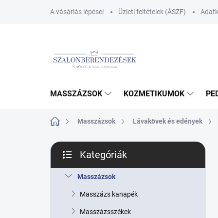
Ugrás
A vásárlás lépései
Üzleti feltételek (ÁSZF)
Adatk
a
fő
tartalomhoz
MASSZÁZSOK
KOZMETIKUMOK
PE
Kezdőlap
Masszázsok
Lávakövek és edények
O
Kategóriák
l
Kategóriák
d
átugrása
a
Masszázsok
l
Masszázs kanapék
s
ó
Masszázsszékek