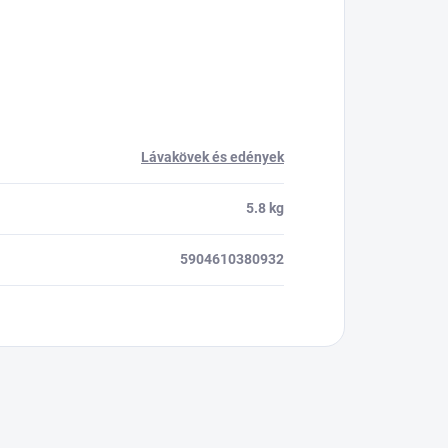
Lávakövek és edények
5.8 kg
5904610380932