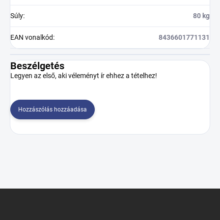
Súly
:
80 kg
EAN vonalkód
:
8436601771131
Beszélgetés
Legyen az első, aki véleményt ír ehhez a tételhez!
Hozzászólás hozzáadása
L
á
b