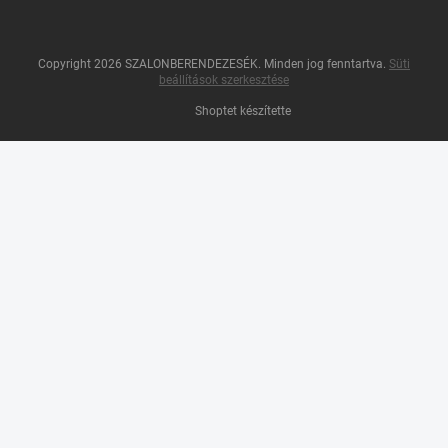
Copyright 2026
SZALONBERENDEZESÉK
. Minden jog fenntartva.
Süti
beállítások szerkesztése
Shoptet készítette