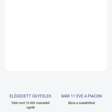
?
SHEET TERRY
VÁRHATÓ KÉZBESÍTÉS:
19.08.2026
−
+
Hozzáadás a kosárhoz
2 darab
masszázsfotel 204x68x68 cm
RÉSZLETES INFORMÁCIÓ
KÉRDÉS
ELÉGEDETT ÜGYFELEK
MÁR 11 ÉVE A PIACON
Több mint 10 000 visszatérő
Bízza a szakértőkre!
ügyfél