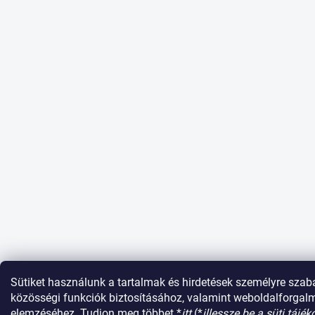
Sütiket használunk a tartalmak és hirdetések személyre szab
közösségi funkciók biztosításához, valamint weboldalforga
elemzéséhez. Tudjon meg többet *
itt
(*
illessze be a süti tájék