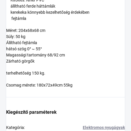
Kitöltés: fehér
PVC
állítható
ferde
háttámlák
kerekek
a könnyebb kezelhetőség érdekében
fejtámla
Méret: 204x68x68 cm
Súly: 50 kg
Állítható fejtámla
hátsó szög 0° ~ 55°
Magassági tartomány 68/92 cm
Zárható görgők
terhelhetőség 150 kg.
Csomag mérete: 180x72x49cm 55kg
Kiegészítő paraméterek
Kategória
:
Elektromos nyugágyak