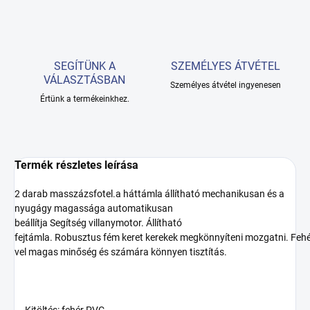
SEGÍTÜNK A
SZEMÉLYES ÁTVÉTEL
VÁLASZTÁSBAN
Személyes átvétel ingyenesen
Értünk a termékeinkhez.
Termék részletes leírása
2 darab
masszázsfotel
.
a háttámla
állítható
mechanikusan és
a
nyugágy magassága
automatikusan
beállítja
Segítség
villanymotor
.
Állítható
fejtámla
.
Robusztus
fém
keret
kerekek
megkönnyíteni
mozgatni.
Fehé
vel
magas minőség és
számára
könnyen
tisztítás.