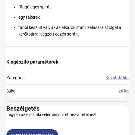
függőleges spirál,
egy fakerék,
fából készült vályú - az alkarok stabilizálására szolgál a
kerékpárral végzett edzés során.
Kiegészítő paraméterek
Kategória
:
Kezelőtábla
Súly
:
20 kg
Beszélgetés
Legyen az első, aki véleményt ír ehhez a tételhez!