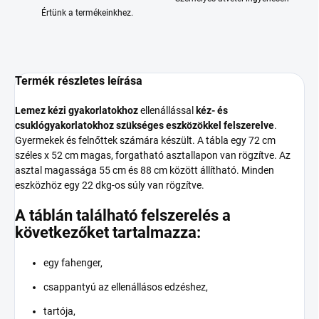
Értünk a termékeinkhez.
Termék részletes leírása
Lemez kézi gyakorlatokhoz
ellenállással
kéz- és
csuklógyakorlatokhoz szükséges eszközökkel felszerelve
.
Gyermekek és felnőttek számára készült. A tábla egy 72 cm
széles x 52 cm magas, forgatható asztallapon van rögzítve. Az
asztal magassága 55 cm és 88 cm között állítható. Minden
eszközhöz egy 22 dkg-os súly van rögzítve.
A táblán található felszerelés a
következőket tartalmazza:
egy fahenger,
csappantyú az ellenállásos edzéshez,
tartója,