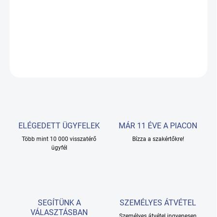
Lemez kézi gyakorlatokhoz
ellenállással
kéz- és
csuklógyakorlatokhoz szükséges eszközökkel felszerelve
.
RÉSZLETES INFORMÁCIÓ
KÉRDÉS
ELÉGEDETT ÜGYFELEK
MÁR 11 ÉVE A PIACON
Több mint 10 000 visszatérő
Bízza a szakértőkre!
ügyfél
SEGÍTÜNK A
SZEMÉLYES ÁTVÉTEL
VÁLASZTÁSBAN
Személyes átvétel ingyenesen