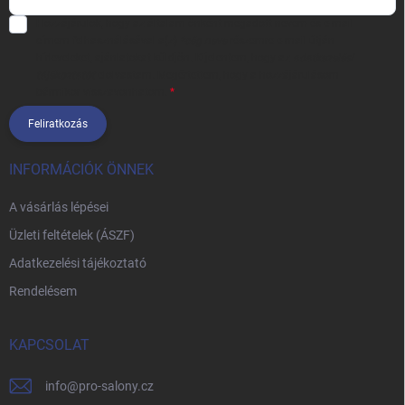
Hozzájárulok, hogy az általam önként megadott nevem és e-mail
címem felhasználásával a(z)
*cég neve
részemre e-mail útján
hírleveleket, ajánlatokat küldjön. Kijelentem, hogy az
adatkezelési
tájékoztatót
elolvastam. Megértettem, hogy a hozzájárulásom
bármikor visszavonhatom.
Feliratkozás
INFORMÁCIÓK ÖNNEK
A vásárlás lépései
Üzleti feltételek (ÁSZF)
Adatkezelési tájékoztató
Rendelésem
KAPCSOLAT
info
@
pro-salony.cz