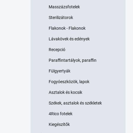
p
Masszázsfotelek
a
n
Sterilizátorok
e
l
Flakonok - Flakonok
Lávakövek és edények
Recepció
Paraffintartályok, paraffin
Fülgyertyák
Fogyóeszközök, lapok
Asztalok és kocsik
Székek, asztalok és székletek
4Rico fotelek
Kiegészítők