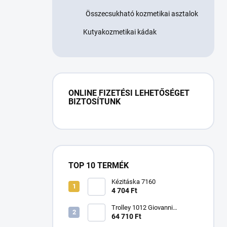
Összecsukható kozmetikai asztalok
Kutyakozmetikai kádak
ONLINE FIZETÉSI LEHETŐSÉGET
BIZTOSÍTUNK
TOP 10 TERMÉK
Kézitáska 7160
4 704 Ft
Trolley 1012 Giovanni
kozmetikai asztal
64 710 Ft