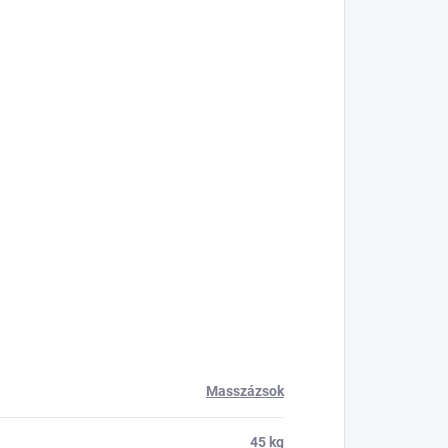
Masszázsok
45 kg