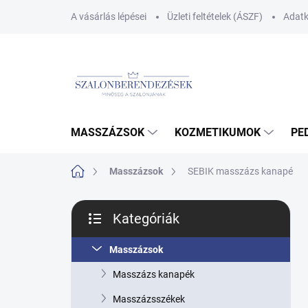
Ugrás
A vásárlás lépései
Üzleti feltételek (ÁSZF)
Adatk
a
fő
tartalomhoz
MASSZÁZSOK
KOZMETIKUMOK
PE
Kezdőlap
Masszázsok
SEBIK masszázs kanapé
O
Kategóriák
l
Kategóriák
d
átugrása
a
Masszázsok
l
Masszázs kanapék
s
ó
Masszázsszékek