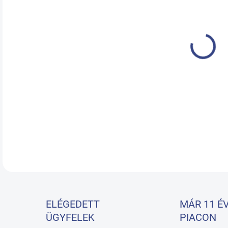
KÉZ
18.
SEB
RÉSZ
ELÉGEDETT
MÁR 11 ÉV
ÜGYFELEK
PIACON