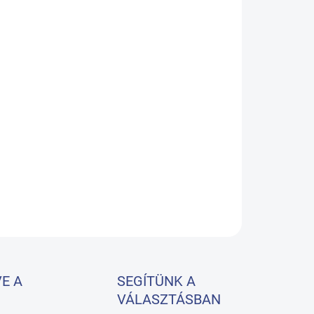
BESÍTÉS:
08.2026
−
+
Hozzáadás a kosárhoz
IK masszázs kanapé
LETES INFORMÁCIÓ
KÉRDÉS
E A
SEGÍTÜNK A
VÁLASZTÁSBAN