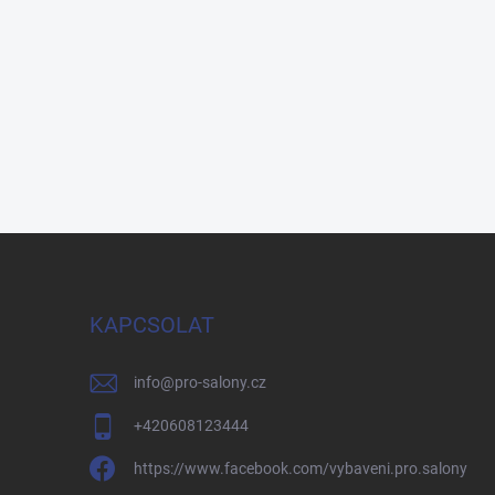
KAPCSOLAT
info
@
pro-salony.cz
+420608123444
https://www.facebook.com/vybaveni.pro.salony