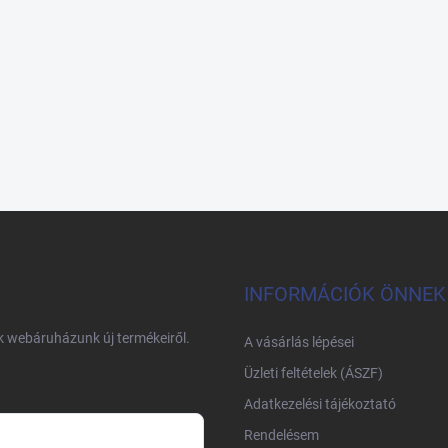
INFORMÁCIÓK ÖNNEK
nk webáruházunk új termékeiről.
A vásárlás lépései
Üzleti feltételek (ÁSZF)
Adatkezelési tájékoztató
Rendelésem