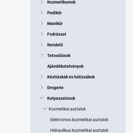
Kozmetikumok
Pedikűr
Manikűr
Fodrászat
Rendelő
Tetoválások
Ajándékutalványok
Kézitáskák és hátizsákok
Drogerie
Kutyaszalonok
Kozmetikai asztalok
Elektromos kozmetikai asztalok
Hidraulikus kozmetikai asztalok