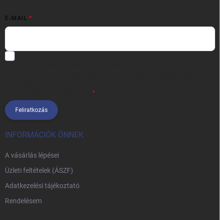
E-MAIL
Hozzájárulok, hogy az általam önként megadott nevem és e-mail
címem felhasználásával a(z)
*cég neve
részemre e-mail útján
hírleveleket, ajánlatokat küldjön. Kijelentem, hogy az
adatkezelési
tájékoztatót
elolvastam. Megértettem, hogy a hozzájárulásom
bármikor visszavonhatom.
Feliratkozás
INFORMÁCIÓK ÖNNEK
A vásárlás lépései
Üzleti feltételek (ÁSZF)
Adatkezelési tájékoztató
Rendelésem