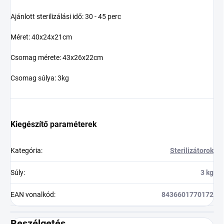
Ajánlott sterilizálási idő: 30 - 45 perc
Méret: 40x24x21cm
Csomag mérete: 43x26x22cm
Csomag súlya: 3kg
Kiegészítő paraméterek
Kategória
:
Sterilizátorok
Súly
:
3 kg
EAN vonalkód
:
8436601770172
Beszélgetés