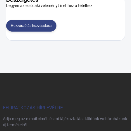
Legyen az első, aki véleményt ír ehhez a tételhez!
Hozzászólás hozzáadása
L
á
b
l
é
c
FELIRATKOZÁS HÍRLEVÉLRE
Adja meg az e-mail címét, és mi tájékoztatást küldünk webáruházunk
új termékeiről.