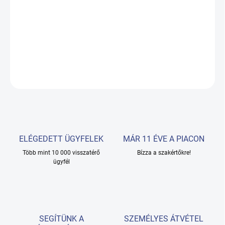
Folyamat
sterilizálás
a behatolásból áll
UV-C sugárzás
a
mikroorganizmusok belsejében, és elpusztítja őket.
RÉSZLETES INFORMÁCIÓ
KÉRDÉS
ELÉGEDETT ÜGYFELEK
MÁR 11 ÉVE A PIACON
Több mint 10 000 visszatérő
Bízza a szakértőkre!
ügyfél
SEGÍTÜNK A
SZEMÉLYES ÁTVÉTEL