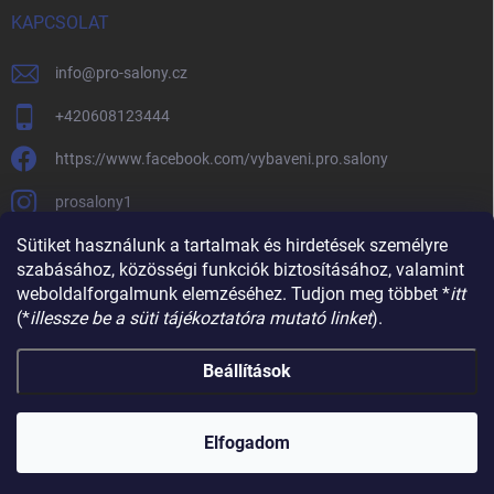
KAPCSOLAT
info
@
pro-salony.cz
+420608123444
https://www.facebook.com/vybaveni.pro.salony
prosalony1
Sütiket használunk a tartalmak és hirdetések személyre
szabásához, közösségi funkciók biztosításához, valamint
weboldalforgalmunk elemzéséhez. Tudjon meg többet *
itt
(*
illessze be a süti tájékoztatóra mutató linket
).
Beállítások
Copyright 2026
SZALONBERENDEZESÉK
. Minden jog fenntartva.
Süti
beállítások szerkesztése
Elfogadom
Shoptet készítette