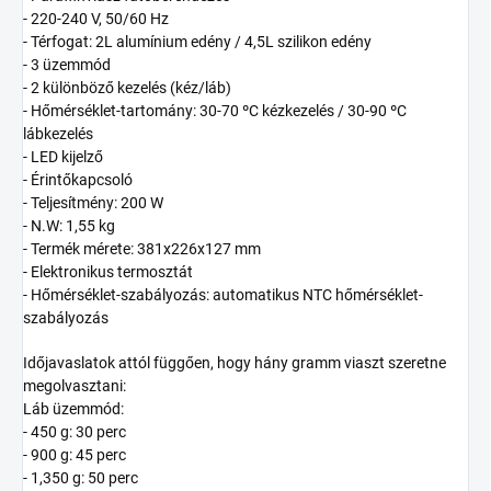
- 220-240 V, 50/60 Hz
- Térfogat: 2L alumínium edény / 4,5L szilikon edény
- 3 üzemmód
- 2 különböző kezelés (kéz/láb)
- Hőmérséklet-tartomány: 30-70 ºC kézkezelés / 30-90 ºC
lábkezelés
- LED kijelző
- Érintőkapcsoló
- Teljesítmény: 200 W
- N.W: 1,55 kg
- Termék mérete: 381x226x127 mm
- Elektronikus termosztát
- Hőmérséklet-szabályozás: automatikus NTC hőmérséklet-
szabályozás
Időjavaslatok attól függően, hogy hány gramm viaszt szeretne
megolvasztani:
Láb üzemmód:
- 450 g: 30 perc
- 900 g: 45 perc
- 1,350 g: 50 perc