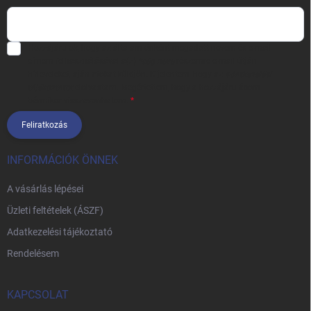
Hozzájárulok, hogy az általam önként megadott nevem és e-mail
címem felhasználásával a(z)
*cég neve
részemre e-mail útján
hírleveleket, ajánlatokat küldjön. Kijelentem, hogy az
adatkezelési
tájékoztatót
elolvastam. Megértettem, hogy a hozzájárulásom
bármikor visszavonhatom.
Feliratkozás
INFORMÁCIÓK ÖNNEK
A vásárlás lépései
Üzleti feltételek (ÁSZF)
Adatkezelési tájékoztató
Rendelésem
KAPCSOLAT