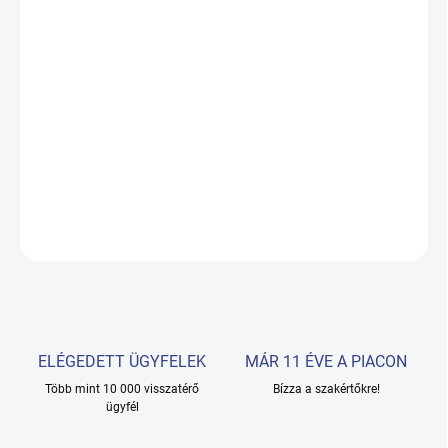
17.08.2026
−
+
Hozzáadás a kosárhoz
Digitális paraffin fűtőberendezés érintőképernyővel és elegáns
kialakítással.
RÉSZLETES INFORMÁCIÓ
KÉRDÉS
ELÉGEDETT ÜGYFELEK
MÁR 11 ÉVE A PIACON
Több mint 10 000 visszatérő
Bízza a szakértőkre!
ügyfél