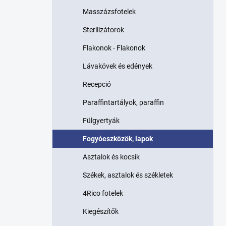
p
Masszázsfotelek
a
n
Sterilizátorok
e
l
Flakonok - Flakonok
Lávakövek és edények
Recepció
Paraffintartályok, paraffin
Fülgyertyák
Fogyóeszközök, lapok
Asztalok és kocsik
Székek, asztalok és székletek
4Rico fotelek
Kiegészítők