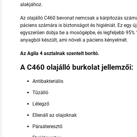
alakjához.
Az olajálló C460 bevonat nemcsak a kárpitozás számá
páciens számára is biztonságot és higiéniát. Ez egy ú
egyszerűen dobja be a mosógépbe, és legfeljebb 95% 
anyagból készült, ami növeli a páciens kényelmét.
Az Agila 4 asztalnak szentelt borító.
A C460 olajálló burkolat jellemzői:
Antibakteriális
Tűzálló
Lélegző
Ellenáll az olajoknak
Páraáteresztő