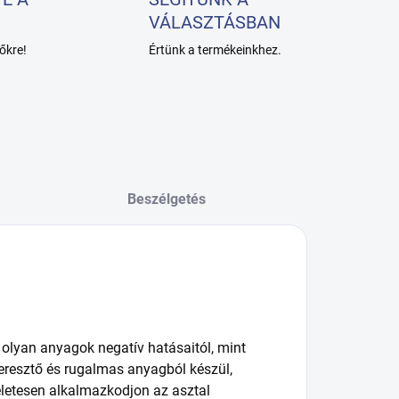
VÁLASZTÁSBAN
őkre!
Értünk a termékeinkhez.
Beszélgetés
 olyan anyagok negatív hatásaitól, mint
teresztő és rugalmas anyagból készül,
kéletesen alkalmazkodjon az asztal