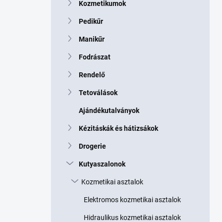
Kozmetikumok
Pedikűr
Manikűr
Fodrászat
Rendelő
Tetoválások
Ajándékutalványok
Kézitáskák és hátizsákok
Drogerie
Kutyaszalonok
Kozmetikai asztalok
Elektromos kozmetikai asztalok
Hidraulikus kozmetikai asztalok