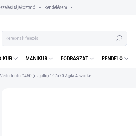
ezelési tájékoztató
Rendelésem
Keresés
DIKŰR
MANIKŰR
FODRÁSZAT
RENDELŐ
Védő terítő C460 (olajálló) 197x70 Agila 4 szürke
Nincs értékelés
Ugrás az értékeléshez
34
26 8
Egys
RA
VÁR