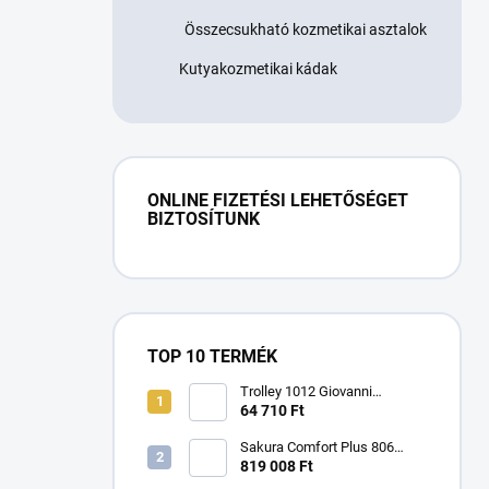
Összecsukható kozmetikai asztalok
Kutyakozmetikai kádak
ONLINE FIZETÉSI LEHETŐSÉGET
BIZTOSÍTUNK
TOP 10 TERMÉK
Trolley 1012 Giovanni
kozmetikai asztal
64 710 Ft
Sakura Comfort Plus 806
masszázsfotel
819 008 Ft