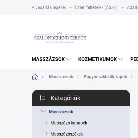
Ugrás
A vásárlás lépései
Üzleti feltételek (ÁSZF)
Adatk
a
fő
tartalomhoz
MASSZÁZSOK
KOZMETIKUMOK
PE
Kezdőlap
Masszázsok
Fogyóeszközök, lapok
O
Kategóriák
l
Kategóriák
d
átugrása
a
Masszázsok
l
Masszázs kanapék
s
ó
Masszázsszékek