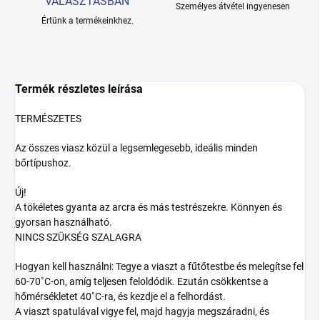
VÁLASZTÁSBAN
Személyes átvétel ingyenesen
Értünk a termékeinkhez.
Termék részletes leírása
TERMÉSZETES
Az összes viasz közül a legsemlegesebb, ideális minden
bőrtípushoz.
Új!
A tökéletes gyanta az arcra és más testrészekre. Könnyen és
gyorsan használható.
NINCS SZÜKSÉG SZALAGRA
Hogyan kell használni: Tegye a viaszt a fűtőtestbe és melegítse fel
60-70˚C-on, amíg teljesen feloldódik. Ezután csökkentse a
hőmérsékletet 40˚C-ra, és kezdje el a felhordást.
A viaszt spatulával vigye fel, majd hagyja megszáradni, és