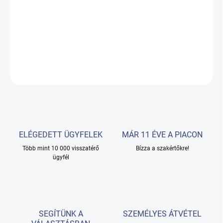
Az összes viasz közül a legsemlegesebb, ideális minden
bőrtípushoz.
RÉSZLETES INFORMÁCIÓ
KÉRDÉS
ELÉGEDETT ÜGYFELEK
MÁR 11 ÉVE A PIACON
Több mint 10 000 visszatérő
Bízza a szakértőkre!
ügyfél
SEGÍTÜNK A
SZEMÉLYES ÁTVÉTEL