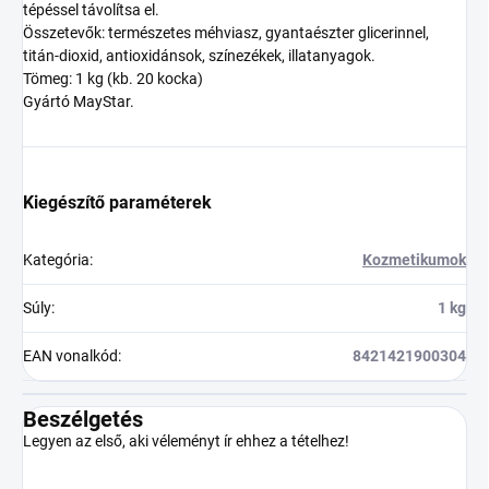
tépéssel távolítsa el.
Összetevők: természetes méhviasz, gyantaészter glicerinnel,
titán-dioxid, antioxidánsok, színezékek, illatanyagok.
Tömeg: 1 kg (kb. 20 kocka)
Gyártó MayStar.
Kiegészítő paraméterek
Kategória
:
Kozmetikumok
Súly
:
1 kg
EAN vonalkód
:
8421421900304
Beszélgetés
Legyen az első, aki véleményt ír ehhez a tételhez!