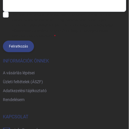
Hozzájárulok, hogy az általam önként megadott nevem és e-mail
címem felhasználásával a(z)
*cég neve
részemre e-mail útján
hírleveleket, ajánlatokat küldjön. Kijelentem, hogy az
adatkezelési
tájékoztatót
elolvastam. Megértettem, hogy a hozzájárulásom
bármikor visszavonhatom.
Feliratkozás
INFORMÁCIÓK ÖNNEK
A vásárlás lépései
Üzleti feltételek (ÁSZF)
Adatkezelési tájékoztató
Rendelésem
KAPCSOLAT