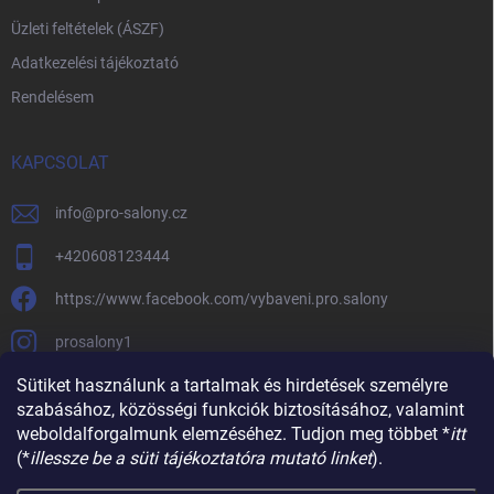
Üzleti feltételek (ÁSZF)
Adatkezelési tájékoztató
Rendelésem
KAPCSOLAT
info
@
pro-salony.cz
+420608123444
https://www.facebook.com/vybaveni.pro.salony
prosalony1
Sütiket használunk a tartalmak és hirdetések személyre
szabásához, közösségi funkciók biztosításához, valamint
weboldalforgalmunk elemzéséhez. Tudjon meg többet *
itt
(*
illessze be a süti tájékoztatóra mutató linket
).