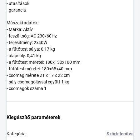
- utasítások
- garancia
Műszaki adatok:
- Márka: Aktív
- feszültség: AC 230/60Hz
- teljesítmény: 2x40W
- a fűtőtest súlya: 0,17 kg
- alapsúly: 0,41 kg
- a fűtőtest méretei: 180x130x100 mm
- fűtőtest méretei: 180x65x40 mm
- csomag mérete 21 x 17 x 22 cm
- súly csomagolással együtt 1 kg
- csomagok száma 1
Kiegészítő paraméterek
Kategória
:
Szőrtelenítés