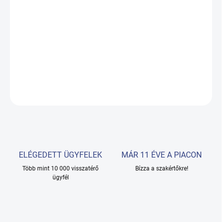
−
+
Hozzáadás a kosárhoz
Viaszfűtő két patronhoz
RÉSZLETES INFORMÁCIÓ
KÉRDÉS
ELÉGEDETT ÜGYFELEK
MÁR 11 ÉVE A PIACON
Több mint 10 000 visszatérő
Bízza a szakértőkre!
ügyfél