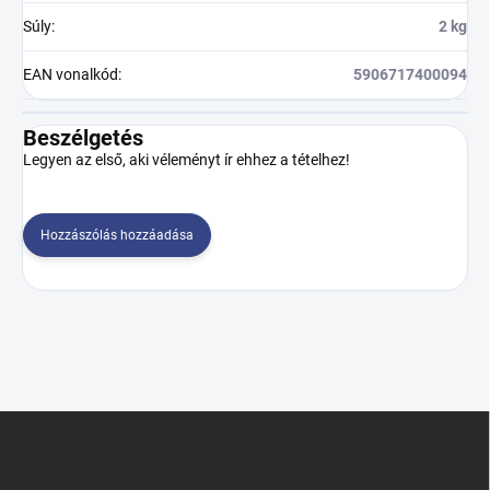
Súly
:
2 kg
EAN vonalkód
:
5906717400094
Beszélgetés
Legyen az első, aki véleményt ír ehhez a tételhez!
Hozzászólás hozzáadása
L
á
b