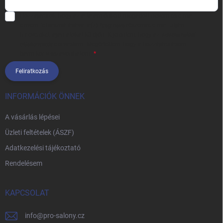
Hozzájárulok, hogy az általam önként megadott nevem és e-mail
címem felhasználásával a(z)
*cég neve
részemre e-mail útján
hírleveleket, ajánlatokat küldjön. Kijelentem, hogy az
adatkezelési
tájékoztatót
elolvastam. Megértettem, hogy a hozzájárulásom
bármikor visszavonhatom.
Feliratkozás
INFORMÁCIÓK ÖNNEK
A vásárlás lépései
Üzleti feltételek (ÁSZF)
Adatkezelési tájékoztató
Rendelésem
KAPCSOLAT
info
@
pro-salony.cz