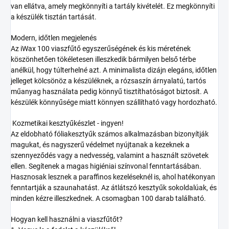
van ellátva, amely megkönnyíti a tartály kivételét. Ez megkönnyíti
a készülék tisztán tartását.
Modern, időtlen megjelenés
Az iWax 100 viaszfűtő egyszerűségének és kis méretének
köszönhetően tökéletesen illeszkedik bármilyen belső térbe
anélkül, hogy túlterhelné azt. A minimalista dizájn elegáns, időtlen
jelleget kölcsönöz a készüléknek, a rózsaszín árnyalatú, tartós
műanyag használata pedig könnyű tisztíthatóságot biztosít. A
készülék könnyűsége miatt könnyen szállítható vagy hordozható.
Kozmetikai kesztyűkészlet - ingyen!
Az eldobható fóliakesztyűk számos alkalmazásban bizonyítják
magukat, és nagyszerű védelmet nyújtanak a kezeknek a
szennyeződés vagy a nedvesség, valamint a használt szövetek
ellen. Segítenek a magas higiéniai színvonal fenntartásában.
Hasznosak lesznek a paraffinos kezeléseknél is, ahol hatékonyan
fenntartják a szaunahatást. Az átlátszó kesztyűk sokoldalúak, és
minden kézre illeszkednek. A csomagban 100 darab található.
Hogyan kell használni a viaszfűtőt?