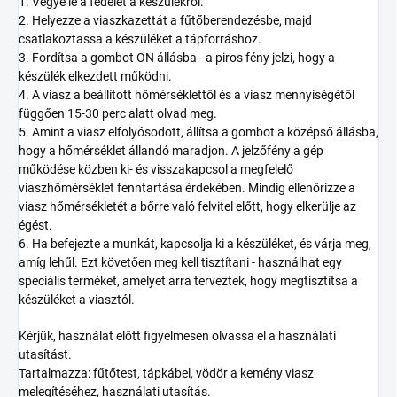
1. Vegye le a fedelet a készülékről.
2. Helyezze a viaszkazettát a fűtőberendezésbe, majd
csatlakoztassa a készüléket a tápforráshoz.
3. Fordítsa a gombot ON állásba - a piros fény jelzi, hogy a
készülék elkezdett működni.
4. A viasz a beállított hőmérséklettől és a viasz mennyiségétől
függően 15-30 perc alatt olvad meg.
5. Amint a viasz elfolyósodott, állítsa a gombot a középső állásba,
hogy a hőmérséklet állandó maradjon. A jelzőfény a gép
működése közben ki- és visszakapcsol a megfelelő
viaszhőmérséklet fenntartása érdekében. Mindig ellenőrizze a
viasz hőmérsékletét a bőrre való felvitel előtt, hogy elkerülje az
égést.
6. Ha befejezte a munkát, kapcsolja ki a készüléket, és várja meg,
amíg lehűl. Ezt követően meg kell tisztítani - használhat egy
speciális terméket, amelyet arra terveztek, hogy megtisztítsa a
készüléket a viasztól.
Kérjük, használat előtt figyelmesen olvassa el a használati
utasítást.
Tartalmazza: fűtőtest, tápkábel, vödör a kemény viasz
melegítéséhez, használati utasítás.