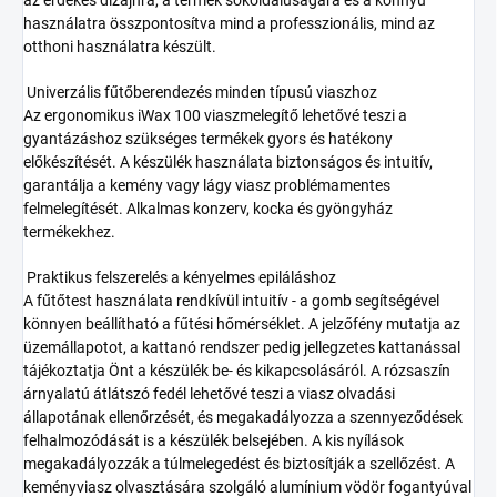
az érdekes dizájnra, a termék sokoldalúságára és a könnyű
használatra összpontosítva mind a professzionális, mind az
otthoni használatra készült.
Univerzális fűtőberendezés minden típusú viaszhoz
Az ergonomikus iWax 100 viaszmelegítő lehetővé teszi a
gyantázáshoz szükséges termékek gyors és hatékony
előkészítését. A készülék használata biztonságos és intuitív,
garantálja a kemény vagy lágy viasz problémamentes
felmelegítését. Alkalmas konzerv, kocka és gyöngyház
termékekhez.
Praktikus felszerelés a kényelmes epiláláshoz
A fűtőtest használata rendkívül intuitív - a gomb segítségével
könnyen beállítható a fűtési hőmérséklet. A jelzőfény mutatja az
üzemállapotot, a kattanó rendszer pedig jellegzetes kattanással
tájékoztatja Önt a készülék be- és kikapcsolásáról. A rózsaszín
árnyalatú átlátszó fedél lehetővé teszi a viasz olvadási
állapotának ellenőrzését, és megakadályozza a szennyeződések
felhalmozódását is a készülék belsejében. A kis nyílások
megakadályozzák a túlmelegedést és biztosítják a szellőzést. A
keményviasz olvasztására szolgáló alumínium vödör fogantyúval