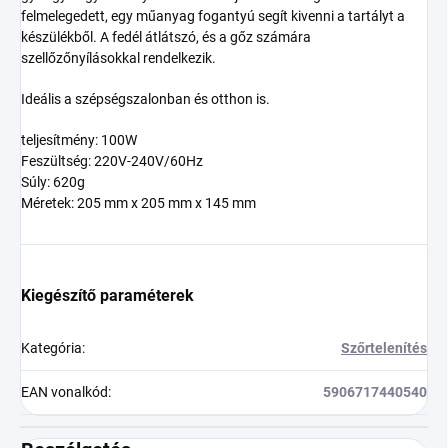
felmelegedett, egy műanyag fogantyú segít kivenni a tartályt a
készülékből. A fedél átlátszó, és a gőz számára
szellőzőnyílásokkal rendelkezik.
Ideális a szépségszalonban és otthon is.
teljesítmény: 100W
Feszültség: 220V-240V/60Hz
Súly: 620g
Méretek: 205 mm x 205 mm x 145 mm
Kiegészítő paraméterek
Kategória
:
Szőrtelenítés
EAN vonalkód
:
5906717440540