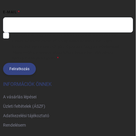
E-MAIL
Hozzájárulok, hogy az általam önként megadott nevem és e-mail
címem felhasználásával a(z)
*cég neve
részemre e-mail útján
hírleveleket, ajánlatokat küldjön. Kijelentem, hogy az
adatkezelési
tájékoztatót
elolvastam. Megértettem, hogy a hozzájárulásom
bármikor visszavonhatom.
Feliratkozás
INFORMÁCIÓK ÖNNEK
A vásárlás lépései
Üzleti feltételek (ÁSZF)
Adatkezelési tájékoztató
Rendelésem