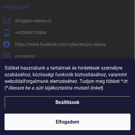
KAPCSOLAT
info
@
pro-salony.cz
+420608123444
https://www.facebook.com/vybaveni.pro.salony
prosalony1
Sütiket használunk a tartalmak és hirdetések személyre
szabásához, közösségi funkciók biztosításához, valamint
weboldalforgalmunk elemzéséhez. Tudjon meg többet *
itt
(*
illessze be a süti tájékoztatóra mutató linket
).
Beállítások
Copyright 2026
SZALONBERENDEZESÉK
. Minden jog fenntartva.
Süti
beállítások szerkesztése
Elfogadom
Shoptet készítette