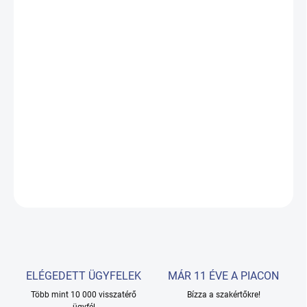
VÁLTOZAT
−
+
Hozzáadás a kosárhoz
A gyantázás során a viasz melegítésére használt eszköz. Digitális
kijelzővel rendelkezik. A hőmérséklet 30 és 125 Celsius-fok között
állítható.
RÉSZLETES INFORMÁCIÓ
KÉRDÉS
ELÉGEDETT ÜGYFELEK
MÁR 11 ÉVE A PIACON
Több mint 10 000 visszatérő
Bízza a szakértőkre!