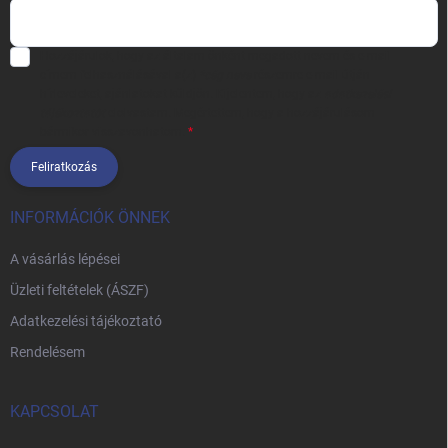
Hozzájárulok, hogy az általam önként megadott nevem és e-mail
címem felhasználásával a(z)
*cég neve
részemre e-mail útján
hírleveleket, ajánlatokat küldjön. Kijelentem, hogy az
adatkezelési
tájékoztatót
elolvastam. Megértettem, hogy a hozzájárulásom
bármikor visszavonhatom.
Feliratkozás
INFORMÁCIÓK ÖNNEK
A vásárlás lépései
Üzleti feltételek (ÁSZF)
Adatkezelési tájékoztató
Rendelésem
KAPCSOLAT