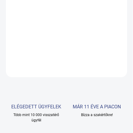
KÉZBESÍTÉS:
19.08.2026
−
+
Hozzáadás a kosárhoz
EGYETLEN VIASZFŰTŐTEST
RÉSZLETES INFORMÁCIÓ
KÉRDÉS
ELÉGEDETT ÜGYFELEK
MÁR 11 ÉVE A PIACON
Több mint 10 000 visszatérő
Bízza a szakértőkre!
ügyfél