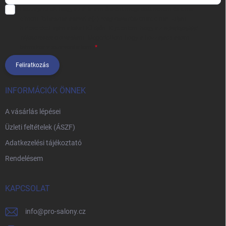
Hozzájárulok, hogy az általam önként megadott nevem és e-mail
címem felhasználásával a(z)
*cég neve
részemre e-mail útján
hírleveleket, ajánlatokat küldjön. Kijelentem, hogy az
adatkezelési
tájékoztatót
elolvastam. Megértettem, hogy a hozzájárulásom
bármikor visszavonhatom.
Feliratkozás
INFORMÁCIÓK ÖNNEK
A vásárlás lépései
Üzleti feltételek (ÁSZF)
Adatkezelési tájékoztató
Rendelésem
KAPCSOLAT
info
@
pro-salony.cz