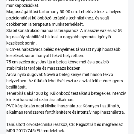
munkapozíciókat.
Magasságállítási tartomány 50-90 cm: Lehetővé teszi a helyes
pozicionálást különböző terápiás technikákhoz, és segít
csökkenteni a terapeuta munkaterhelését.
Stabil konstrukció manuális terápiához: A masszív váz és az 59
kg-os súly stabilitást biztosít a nagyobb nyomást igénylő
kezelések során.
8 cm-es habszivacs bélés: Kényelmes támaszt nyújt hosszabb
kezelések során hanyatt fekvő helyzetben.
75 cm széles ágy: Javítja a beteg kényelmét és a pozíció
stabilitását terápia és masszázs közben.
Arcra nyíló dugóval: Növeli a beteg kényelmét hason fekvő
helyzetben. Az ütköző lehetővé teszi az asztal felületének gyors
beállítását.
Teherbírás akár 200 kg: Különböző testalkatú betegek és intenzív
klinikai használat számára alkalmas.
PVC kárpitozás napi klinikai használatra: Könnyen tisztítható,
alkalmas rendszeres fertőtlenítésre és intenzív napi használatra.
Tanúsított orvostechnikai eszköz, CE: Regisztrált és megfelel az
MDR 2017/745/EU rendeletnek.