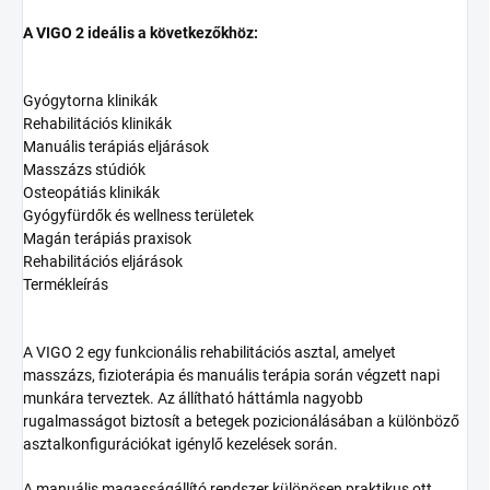
A VIGO 2 ideális a következőkhöz:
Gyógytorna klinikák
Rehabilitációs klinikák
Manuális terápiás eljárások
Masszázs stúdiók
Osteopátiás klinikák
Gyógyfürdők és wellness területek
Magán terápiás praxisok
Rehabilitációs eljárások
Termékleírás
A VIGO 2 egy funkcionális rehabilitációs asztal, amelyet
masszázs, fizioterápia és manuális terápia során végzett napi
munkára terveztek. Az állítható háttámla nagyobb
rugalmasságot biztosít a betegek pozicionálásában a különböző
asztalkonfigurációkat igénylő kezelések során.
A manuális magasságállító rendszer különösen praktikus ott,