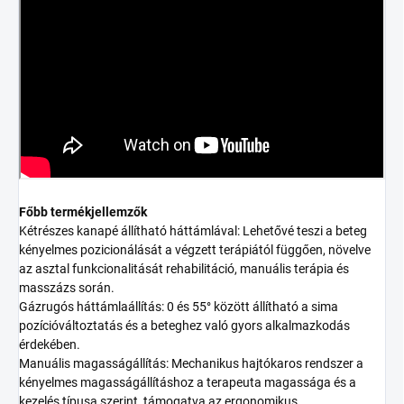
Főbb termékjellemzők
Kétrészes kanapé állítható háttámlával: Lehetővé teszi a beteg
kényelmes pozicionálását a végzett terápiától függően, növelve
az asztal funkcionalitását rehabilitáció, manuális terápia és
masszázs során.
Gázrugós háttámlaállítás: 0 és 55° között állítható a sima
pozícióváltoztatás és a beteghez való gyors alkalmazkodás
érdekében.
Manuális magasságállítás: Mechanikus hajtókaros rendszer a
kényelmes magasságállításhoz a terapeuta magassága és a
kezelés típusa szerint, támogatva az ergonomikus