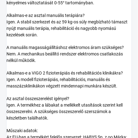
kényelmes változtatását 0-55° tartományban.
Alkalmas-e az asztal manuális terápiára?
Igen. A stabil szerkezet és az 59 kg-os súly megbízható támaszt
nyújt manuális terápia, rehabilitáció és nagyobb nyomású
kezelések során.
A manuális magasságállításhoz elektromos áram szükséges?
Nem. A mechanikus beállító rendszer elektromos csatlakozás
nélkül működik.
Alkalmas-e a VIGO 2 fizioterápiás és rehabilitációs klinikákra?
Igen. A modell fizioterápiás, rehabilitációs, manuális és
masszázsklinikákon végzett mindennapi munkára készült.
Az asztal összeszerelést igényel?
Igen. A termékhez a lábakat a mellékelt utasítások szerint kell
összeszerelni. A szükséges összeszerelő szerszámok a
készletben találhatók.
Műszaki adatok:
Az EU-ban a termékért felelős szervezet: HABYS Sp. z oo Márka: