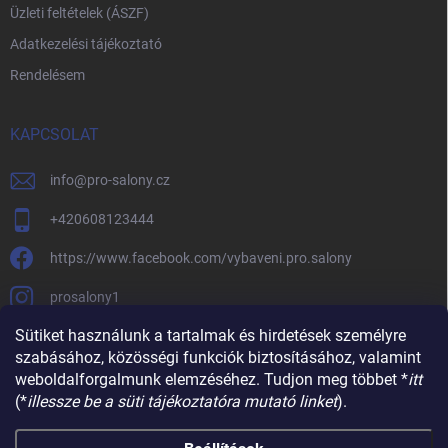
Üzleti feltételek (ÁSZF)
Adatkezelési tájékoztató
Rendelésem
KAPCSOLAT
info
@
pro-salony.cz
+420608123444
https://www.facebook.com/vybaveni.pro.salony
prosalony1
Sütiket használunk a tartalmak és hirdetések személyre
szabásához, közösségi funkciók biztosításához, valamint
weboldalforgalmunk elemzéséhez. Tudjon meg többet *
itt
(*
illessze be a süti tájékoztatóra mutató linket
).