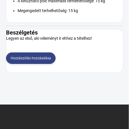
A kihúzható polc maximális terhelhetősége: 15 kg
Megengedett terhelhetőség: 15 kg
Beszélgetés
Legyen az első, aki véleményt ír ehhez a tételhez!
Hozzászólás hozzáadása
L
á
b
l