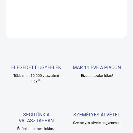
garantálja a stabilitást és a tartósságot.
RÉSZLETES INFORMÁCIÓ
KÉRDÉS
ELÉGEDETT ÜGYFELEK
MÁR 11 ÉVE A PIACON
Több mint 10 000 visszatérő
Bízza a szakértőkre!
ügyfél
SEGÍTÜNK A
SZEMÉLYES ÁTVÉTEL
VÁLASZTÁSBAN
Személyes átvétel ingyenesen
Értünk a termékeinkhez.