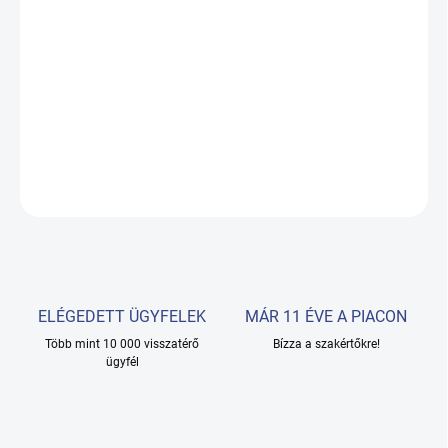
−
+
Hozzáadás a kosárhoz
Nagyon kényelmes, tökéletesen illeszkedik az elegáns
fodrászszalonok belső teréhez. Nagyon stabil és masszív,
kárpitozása a legmagasabb minőségű fekete ökobőrből készült.
RÉSZLETES INFORMÁCIÓ
KÉRDÉS
ELÉGEDETT ÜGYFELEK
MÁR 11 ÉVE A PIACON
Több mint 10 000 visszatérő
Bízza a szakértőkre!
ügyfél