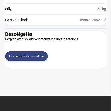
Súly
:
60 kg
EAN vonalkód
:
5906717442117
Beszélgetés
Legyen az első, aki véleményt ír ehhez a tételhez!
Hozzászólás hozzáadása
L
á
b