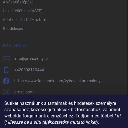
A vásárlás lépései
Üzleti feltételek (ÁSZF)
Adatkezelési tájékoztató
Rendelésem
KAPCSOLAT
info
@
pro-salony.cz
+420608123444
https://www.facebook.com/vybaveni.pro.salony
prosalony1
Sütiket használunk a tartalmak és hirdetések személyre
szabásához, közösségi funkciók biztosításához, valamint
weboldalforgalmunk elemzéséhez. Tudjon meg többet *
itt
(*
illessze be a süti tájékoztatóra mutató linket
).