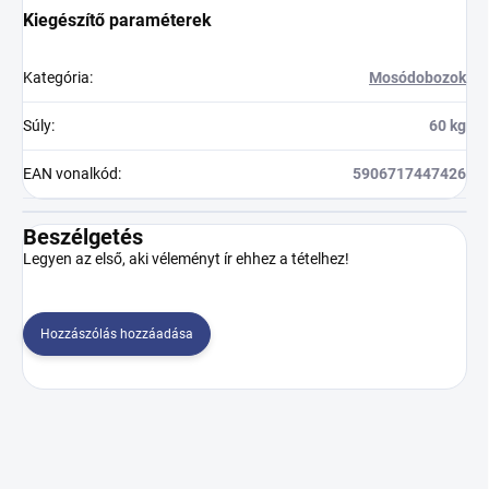
Kiegészítő paraméterek
Kategória
:
Mosódobozok
Súly
:
60 kg
EAN vonalkód
:
5906717447426
Beszélgetés
Legyen az első, aki véleményt ír ehhez a tételhez!
Hozzászólás hozzáadása