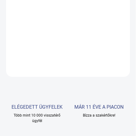
18.08.2026
−
+
Hozzáadás a kosárhoz
Stílusos Gabbiano fodrászmosók - a funkcionalitás és az olasz
elegancia kombinációja.
RÉSZLETES INFORMÁCIÓ
KÉRDÉS
ELÉGEDETT ÜGYFELEK
MÁR 11 ÉVE A PIACON
Több mint 10 000 visszatérő
Bízza a szakértőkre!
ügyfél