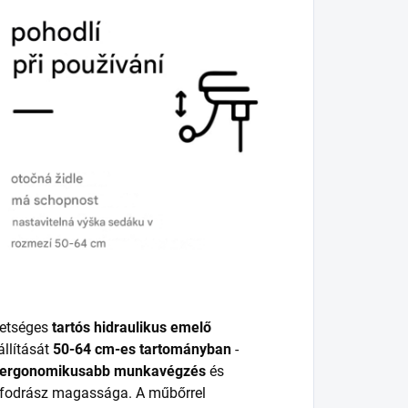
etséges
tartós hidraulikus emelő
llítását
50-64 cm-es tartományban
-
ergonomikusabb munkavégzés
és
a fodrász magassága. A műbőrrel