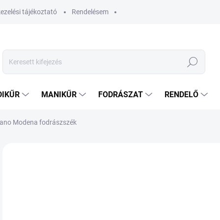
ezelési tájékoztató
Rendelésem
Keresés
DIKŰR
MANIKŰR
FODRÁSZAT
RENDELŐ
ano Modena fodrászszék
Nincs értékelés
Ugrás az értékeléshez
MÁRKA:
GABBIANO
14
112
Egys
VÁ