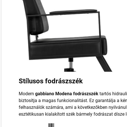
Stílusos fodrászszék
Modern
gabbiano Modena fodrászszék
tartós hidrau
biztosítja a magas funkcionalitást. Ez garantálja a k
felhasználók számára, ami a következőkben nyilvánu
esztétikusan kialakított szék bármely fodrászat dísze l