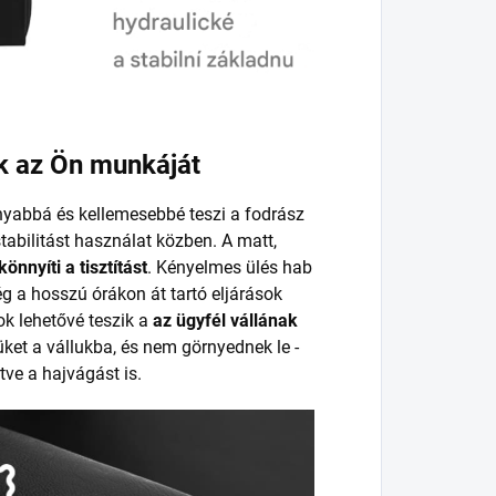
k az Ön munkáját
yabbá és kellemesebbé teszi a fodrász
stabilitást használat közben. A matt,
önnyíti a tisztítást
. Kényelmes ülés hab
g a hosszú órákon át tartó eljárások
k lehetővé teszik a
az ügyfél vállának
jüket a vállukba, és nem görnyednek le -
tve a hajvágást is.