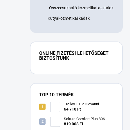
Összecsukható kozmetikai asztalok
Kutyakozmetikai kádak
ONLINE FIZETÉSI LEHETŐSÉGET
BIZTOSÍTUNK
TOP 10 TERMÉK
Trolley 1012 Giovanni
kozmetikai asztal
64 710 Ft
Sakura Comfort Plus 806
masszázsfotel
819 008 Ft