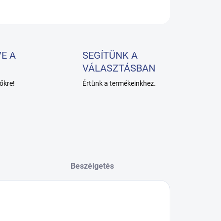
KÉRDÉS
E A
SEGÍTÜNK A
VÁLASZTÁSBAN
őkre!
Értünk a termékeinkhez.
Beszélgetés