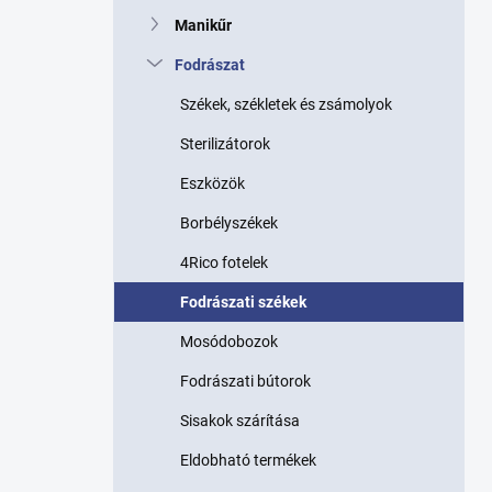
p
Manikűr
a
n
Fodrászat
e
l
Székek, székletek és zsámolyok
Sterilizátorok
Eszközök
Borbélyszékek
4Rico fotelek
Fodrászati székek
Mosódobozok
Fodrászati bútorok
Sisakok szárítása
Eldobható termékek