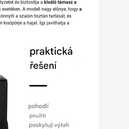
yzetet és biztosítja a
kiváló támasz a
k esetében. A modell nagy előnye, hogy
a
önnyíti a szalon tisztán tartását, és
kisöpörje a hajat. Így javíthatja a