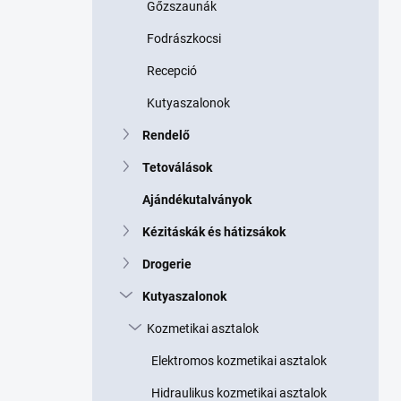
Gőzszaunák
Fodrászkocsi
Recepció
Kutyaszalonok
Rendelő
Tetoválások
Ajándékutalványok
Kézitáskák és hátizsákok
Drogerie
Kutyaszalonok
Kozmetikai asztalok
Elektromos kozmetikai asztalok
Hidraulikus kozmetikai asztalok