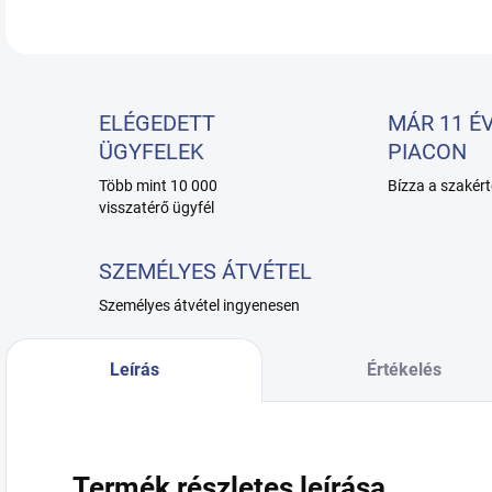
ELÉGEDETT
MÁR 11 ÉV
ÜGYFELEK
PIACON
Több mint 10 000
Bízza a szakért
visszatérő ügyfél
SZEMÉLYES ÁTVÉTEL
Személyes átvétel ingyenesen
Leírás
Értékelés
Termék részletes leírása