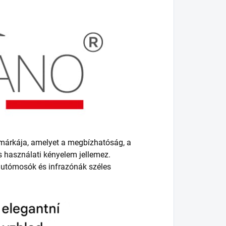
smárkája, amelyet a megbízhatóság, a
s használati kényelem jellemez.
 autómosók és infrazónák széles