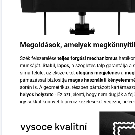
Megoldások, amelyek megkönnyíti
Szék felszerelése
teljes forgási mechanizmus
hatékon
munkáját.
Stabil, lapos,
a szögletes talp garantálja a 
sima felület az ékszereket
elegáns megjelenés
a
megk
párnázással biztosítja
magas használati kényelem
mé
során is. A geometrikus, részben párnázott kartámaszo
helyes helyzete
- Ez azt jelenti, hogy nem dugják a fe
így sokkal könnyebb precíz kezeléseket végezni, beleér