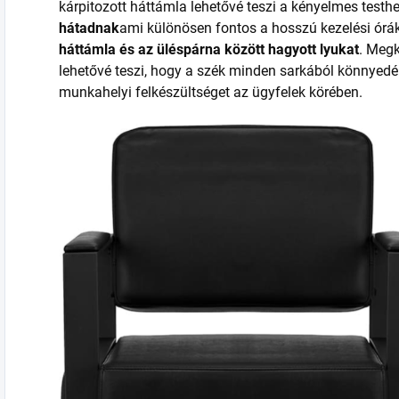
kárpitozott háttámla lehetővé teszi a kényelmes testhel
hátadnak
ami különösen fontos a hosszú kezelési órá
háttámla és az üléspárna között hagyott lyukat
. Megk
lehetővé teszi, hogy a szék minden sarkából könnyedén 
munkahelyi felkészültséget az ügyfelek körében.