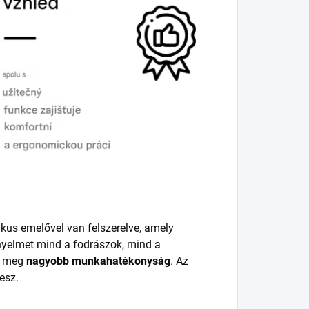
likus emelővel van felszerelve, amely
ényelmet mind a fodrászok, mind a
l meg
nagyobb munkahatékonyság
. Az
esz.