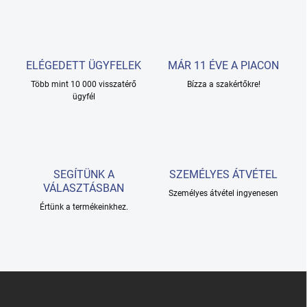
s
t
a
i
r
ELÉGEDETT ÜGYFELEK
MÁR 11 ÉVE A PIACON
á
Több mint 10 000 visszatérő
n
Bízza a szakértőkre!
ügyfél
y
í
t
á
s
e
SEGÍTÜNK A
SZEMÉLYES ÁTVÉTEL
l
VÁLASZTÁSBAN
e
Személyes átvétel ingyenesen
m
Értünk a termékeinkhez.
e
i
L
á