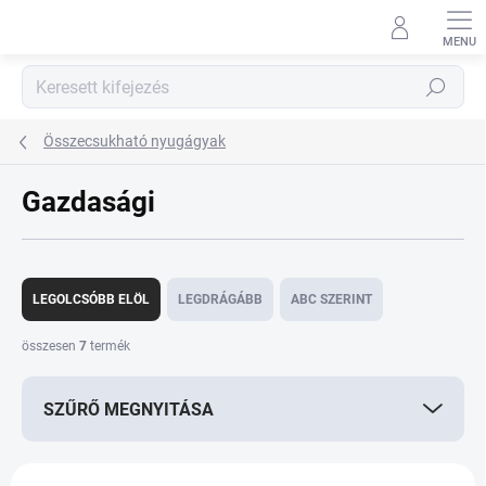
Ugrás
a
fő
tartalomhoz
Keresés
Összecsukható nyugágyak
Gazdasági
T
e
LEGOLCSÓBB ELÖL
LEGDRÁGÁBB
ABC SZERINT
r
m
összesen
7
termék
é
k
SZŰRŐ MEGNYITÁSA
e
k
r
T