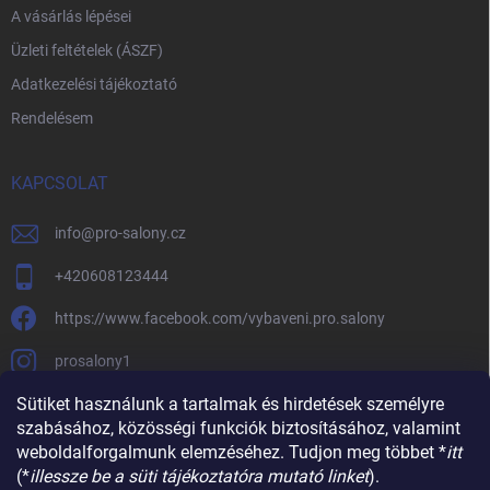
A vásárlás lépései
Üzleti feltételek (ÁSZF)
Adatkezelési tájékoztató
Rendelésem
KAPCSOLAT
info
@
pro-salony.cz
+420608123444
https://www.facebook.com/vybaveni.pro.salony
prosalony1
Sütiket használunk a tartalmak és hirdetések személyre
szabásához, közösségi funkciók biztosításához, valamint
weboldalforgalmunk elemzéséhez. Tudjon meg többet *
itt
(*
illessze be a süti tájékoztatóra mutató linket
).